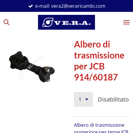
e-mail: vera2@veraricambi.com
Vai
al
contenuto
principale
Albero di
trasmissione
per JCB
914/60187
Disabilitato
Albero di trasmissione
posteriore per terne JCB