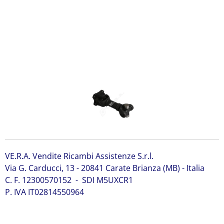
914/60187 albero di trasmissione JCB 914/60187 albero
di trasmissione JCB 914/60187 albero di trasmissione JCB
914/60187 albero di trasmissione JCB 914/60187 albero
di trasmissione JCB 914/60187 albero di trasmissione JCB
914/60187
VE.R.A. Vendite Ricambi Assistenze S.r.l.
Via G. Carducci, 13 - 20841 Carate Brianza (MB) - Italia
C. F. 12300570152 - SDI M5UXCR1
P. IVA IT02814550964