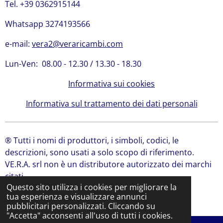
Tel. +39 0362915144
Whatsapp 3274193566
e-mail:
vera2@veraricambi.com
Lun-Ven: 08.00 - 12.30 / 13.30 - 18.30
Informativa sui cookies
Informativa sul trattamento dei dati personali
® Tutti i nomi di produttori, i simboli, codici, le
descrizioni, sono usati a solo scopo di riferimento.
VE.R.A. srl non è un distributore autorizzato dei marchi
citati.
Questo sito utilizza i cookies per migliorare la
© 2024 VE.R.A. Srl | Ricambi Bobcat, Ricambi JCB
tua esperienza e visualizzare annunci
Fornito da
Webador
pubblicitari personalizzati. Cliccando su
"Accetta" acconsenti all'uso di tutti i cookies.