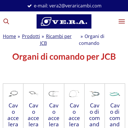
e-mail: vera2@veraricambi.com
Vai
al
contenuto
principale
Home
»
Prodotti
»
Ricambi per
»
Organi di
JCB
comando
Organi di comando per JCB
Cavi di comando JCB
Cav
Cav
Cav
Cav
Cav
Cav
o
o
o
o
o di
o di
acce
acce
acce
acce
com
com
lera
lera
lera
lera
and
and