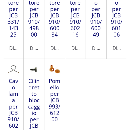
tore
tore
tore
tore
o
o
per
per
per
per
per
per
JCB
JCB
JCB
JCB
JCB
JCB
331/
910/
910/
910/
910/
910/
143
498
600
602
600
601
25
00
84
16
49
06
Disabilitato
Disabilitato
Disabilitato
Disabilitato
Disabilitato
Disabili
Cav
Cilin
Pom
o
dret
ello
lam
to
per
a
bloc
JCB
per
cagg
993/
JCB
io
612
910/
per
00
602
JCB