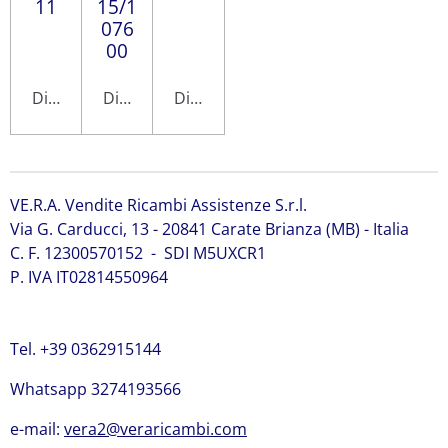
11
15/1
076
00
Disabilitato
Disabilitato
Disabilitato
VE.R.A. Vendite Ricambi Assistenze S.r.l.
Via G. Carducci, 13 - 20841 Carate Brianza (MB) - Italia
C. F. 12300570152 - SDI M5UXCR1
P. IVA IT02814550964
Tel. +39 0362915144
Whatsapp 3274193566
e-mail:
vera2@veraricambi.com