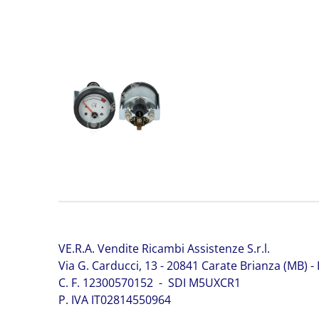
JCB 701/31100 JCB 701/31100
VE.R.A. Vendite Ricambi Assistenze S.r.l.
Via G. Carducci, 13 - 20841 Carate Brianza (MB) - I
C. F. 12300570152 - SDI M5UXCR1
P. IVA IT02814550964