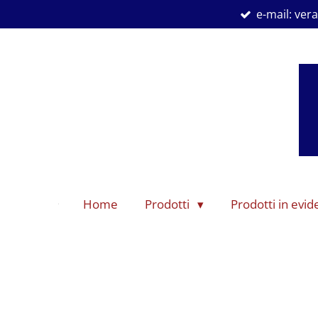
e-mail: ve
Vai
al
contenuto
principale
Home
Prodotti
Prodotti in evi