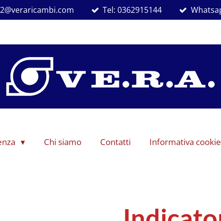
ra2@veraricambi.com
Tel: 0362915144
Whatsap
denza
Chi siamo
Contatti
Informativa cookie
Indicato