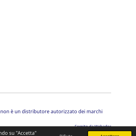
srl non è un distributore autorizzato dei marchi
Fornito da
Webador
ando su "Accetta"