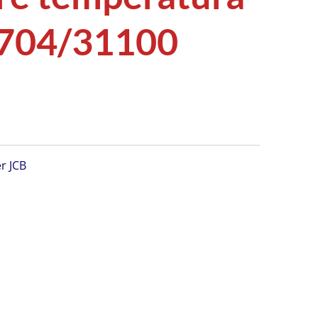
 704/31100
er JCB