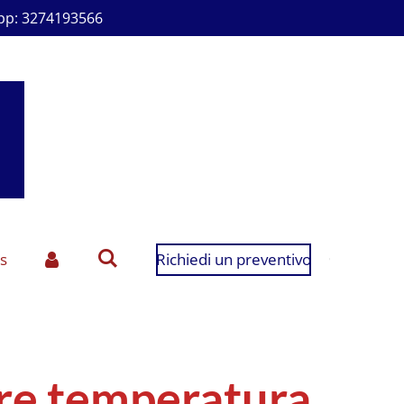
p: 3274193566
s
Richiedi un preventivo
re temperatura