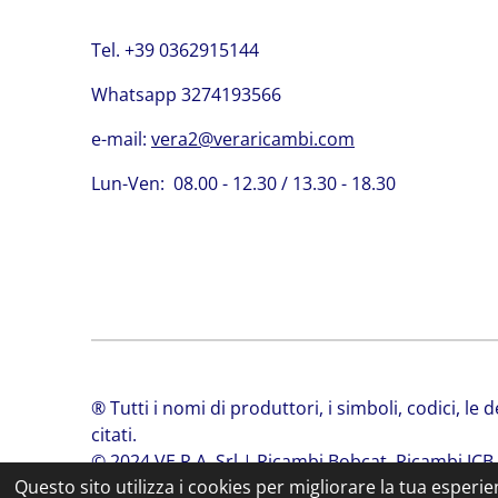
Tel. +39 0362915144
Whatsapp 3274193566
e-mail:
vera2@veraricambi.com
Lun-Ven: 08.00 - 12.30 / 13.30 - 18.30
® Tutti i nomi di produttori, i simboli, codici, le
citati.
© 2024 VE.R.A. Srl | Ricambi Bobcat, Ricambi JCB
Questo sito utilizza i cookies per migliorare la tua esperi