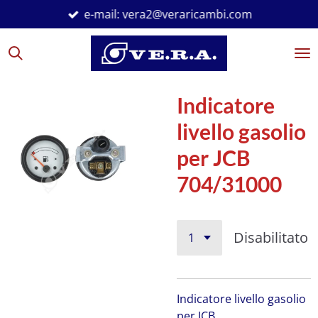
e-mail: vera2@veraricambi.com
Vai
al
contenuto
principale
Indicatore
livello gasolio
per JCB
704/31000
Disabilitato
Indicatore livello gasolio
per JCB