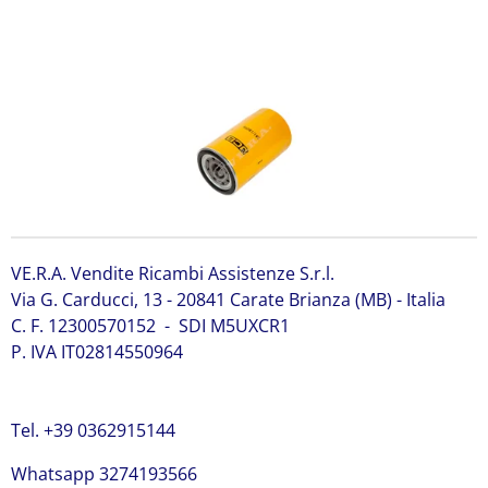
581/18096 JCB 581/18096 JCB 581/18096 JCB 581/18096
JCB 581/18096
VE.R.A. Vendite Ricambi Assistenze S.r.l.
Via G. Carducci, 13 - 20841 Carate Brianza (MB) - Italia
C. F. 12300570152 - SDI M5UXCR1
P. IVA IT02814550964
Tel. +39 0362915144
Whatsapp 3274193566