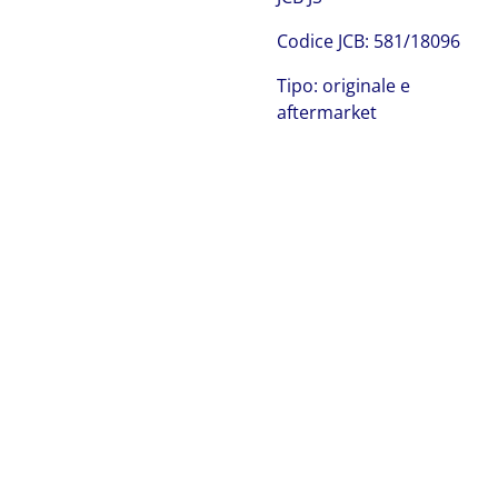
Codice JCB: 581/18096
Tipo: originale e
aftermarket
JCB 581/18096
JCB 581/18096 JCB 581/18096 JCB 581/18096 JCB
581/18096 JCB 581/18096 JCB 581/18096 JCB 581/18096
JCB 581/18096 JCB 581/18096 JCB 581/18096 JCB
581/18096 JCB 581/18096 JCB 581/18096 JCB
581/18096 JCB 581/18096 JCB 581/18096 JCB 581/18096
JCB 581/18096 JCB 581/18096 JCB 581/18096 JCB
581/18096 JCB 581/18096 JCB 581/18096 JCB