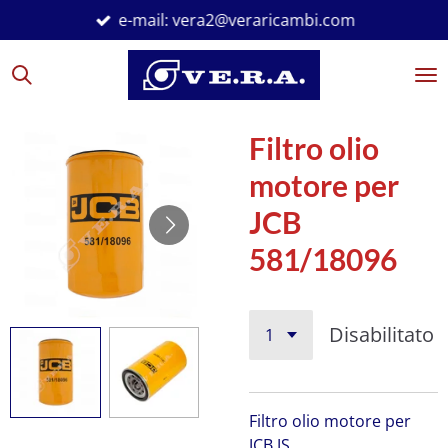
e-mail: vera2@veraricambi.com
Vai
al
contenuto
principale
Filtro olio
motore per
JCB
581/18096
Disabilitato
Filtro olio motore per
JCB JS