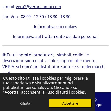
e-mail:
vera2@veraricambi.com
Lun-Ven: 08.00 - 12.30 / 13.30 - 18.30
Informativa sui cookies
Informativa sul trattamento dei dati personali
® Tutti i nomi di produttori, i simboli, codici, le
descrizioni, sono usati a solo scopo di riferimento.
VE.R.A. srl non è un distributore autorizzato dei marchi
citati.
Questo sito utilizza i cookies per migliorare la
© 2024 VE.R.A. Srl | Ricambi Bobcat, Ricambi JCB
tua esperienza e visualizzare annunci
Fornito da
Webador
pubblicitari personalizzati. Cliccando su
"Accetta" acconsenti all'uso di tutti i cookies.
Rifiuta
Accettare
Email
Telefono
Mappa
WhatsApp