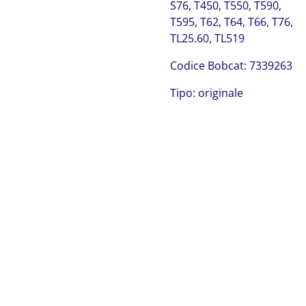
S76, T450, T550, T590,
T595, T62, T64, T66, T76,
TL25.60, TL519
Codice Bobcat: 7339263
Tipo: originale
Bobcat 7339263
Bobcat 7339263 Bobcat 7339263 Bobcat 7339263 Bobcat
7339263 Bobcat 7339263 Bobcat 7339263 Bobcat
7339263 Bobcat 7339263 Bobcat 7339263 Bobcat
7339263 Bobcat 7339263 Bobcat 7339263 Bobcat
7339263 Bobcat 7339263 Bobcat 7339263 Bobcat
7339263 Bobcat 7339263 Bobcat 7339263 Bobcat