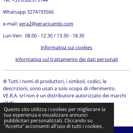
Tel. +39 0362915144
Whatsapp 3274193566
e-mail:
vera2@veraricambi.com
Lun-Ven: 08.00 - 12.30 / 13.30 - 18.30
Informativa sui cookies
Informativa sul trattamento dei dati personali
® Tutti i nomi di produttori, i simboli, codici, le
descrizioni, sono usati a solo scopo di riferimento.
VE.R.A. srl non è un distributore autorizzato dei marchi
citati.
Questo sito utilizza i cookies per migliorare la
© 2024 VE.R.A. Srl | Ricambi Bobcat, Ricambi JCB
tua esperienza e visualizzare annunci
Fornito da
Webador
pubblicitari personalizzati. Cliccando su
"Accetta" acconsenti all'uso di tutti i cookies.