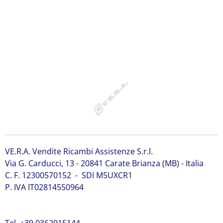
7339263 Bobcat 7339263 Bobcat 7339263 Bobcat
7339263 Bobcat 7339263 Bobcat 7339263 Bobcat
7339263 Bobcat 7339263 Bobcat 7339263 Bobcat
7339263 Bobcat 7339263 Bobcat 7339263
VE.R.A. Vendite Ricambi Assistenze S.r.l.
Via G. Carducci, 13 - 20841 Carate Brianza (MB) - Italia
C. F. 12300570152 - SDI M5UXCR1
P. IVA IT02814550964