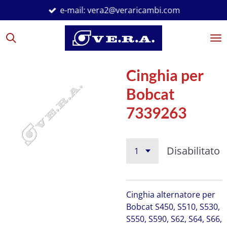
e-mail: vera2@veraricambi.com
Vai
al
contenuto
principale
Cinghia per
Bobcat
7339263
Disabilitato
Cinghia alternatore per
Bobcat
S450, S510, S530,
S550, S590, S62, S64, S66,