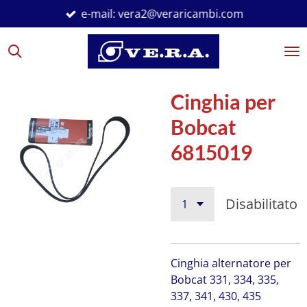
e-mail: vera2@veraricambi.com
Vai
al
contenuto
principale
Cinghia per
Bobcat
6815019
Disabilitato
Cinghia alternatore per
Bobcat
331, 334, 335,
337, 341, 430, 435