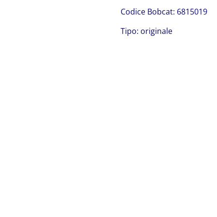
Codice Bobcat: 6815019
Tipo: originale
Bobcat 6815019
Bobcat 6815019 Bobcat 6815019 Bobcat 6815019 Bobcat
6815019 Bobcat 6815019 Bobcat 6815019 Bobcat
6815019 Bobcat 6815019 Bobcat 6815019 Bobcat
6815019 Bobcat 6815019 Bobcat 6815019 Bobcat
6815019 Bobcat 6815019 Bobcat 6815019 Bobcat
6815019 Bobcat 6815019 Bobcat 6815019 Bobcat
6815019 Bobcat 6815019 Bobcat 6815019 Bobcat
6815019 Bobcat 6815019 Bobcat 6815019 Bobcat
6815019 Bobcat 6815019 Bobcat 6815019