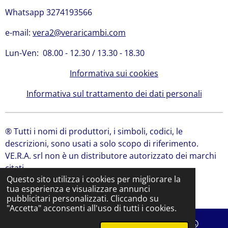
Whatsapp 3274193566
e-mail:
vera2@veraricambi.com
Lun-Ven: 08.00 - 12.30 / 13.30 - 18.30
Informativa sui cookies
Informativa sul trattamento dei dati personali
® Tutti i nomi di produttori, i simboli, codici, le
descrizioni, sono usati a solo scopo di riferimento.
VE.R.A. srl non è un distributore autorizzato dei marchi
citati.
Questo sito utilizza i cookies per migliorare la
© 2024 VE.R.A. Srl | Ricambi Bobcat, Ricambi JCB
tua esperienza e visualizzare annunci
Fornito da
Webador
pubblicitari personalizzati. Cliccando su
"Accetta" acconsenti all'uso di tutti i cookies.