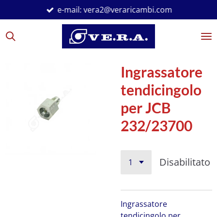
e-mail: vera2@veraricambi.com
Vai
al
contenuto
principale
Ingrassatore
tendicingolo
per JCB
232/23700
Disabilitato
Ingrassatore
tendicingolo per