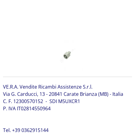
JCB 232/23700 JCB 232/23700 JCB 232/23700 JCB
232/23700 JCB 232/23700 JCB 232/23700 JCB 232/23700
JCB 232/23700 JCB 232/23700 JCB 232/23700 JCB
232/23700
VE.R.A. Vendite Ricambi Assistenze S.r.l.
Via G. Carducci, 13 - 20841 Carate Brianza (MB) - Italia
C. F. 12300570152 - SDI M5UXCR1
P. IVA IT02814550964
Tel. +39 0362915144