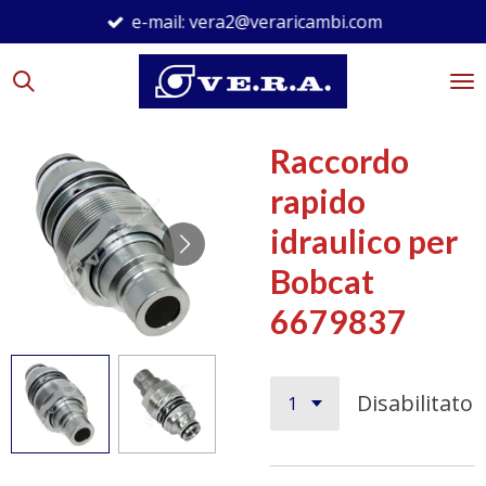
e-mail: vera2@veraricambi.com
Vai
al
contenuto
principale
Raccordo
rapido
idraulico per
Bobcat
6679837
Disabilitato