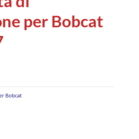
a di
one per Bobcat
7
er Bobcat