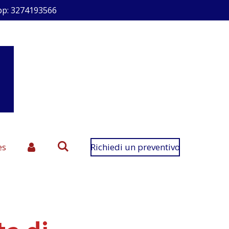
p: 3274193566
es
Richiedi un preventivo