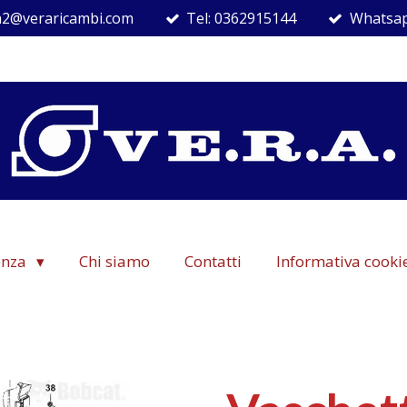
ra2@veraricambi.com
Tel: 0362915144
Whatsap
denza
Chi siamo
Contatti
Informativa cooki