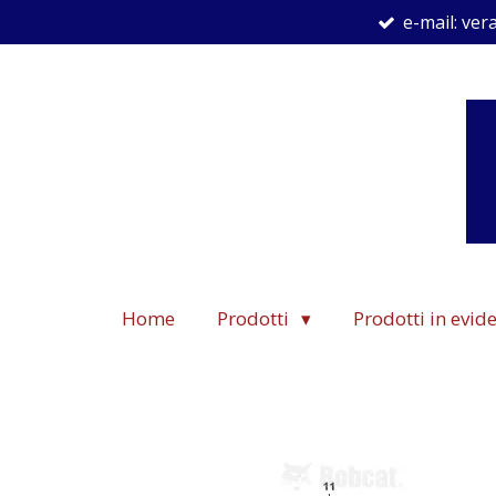
e-mail: ve
Vai
al
contenuto
principale
Home
Prodotti
Prodotti in evi