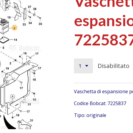
Vaschett
espansi
722583
Disabilitato
Vaschetta di espansione p
Codice Bobcat: 7225837
Tipo: originale