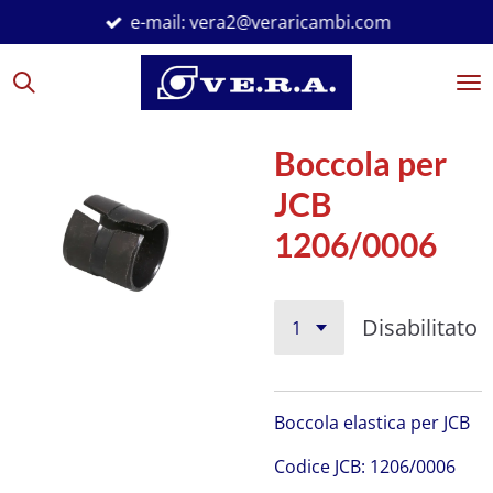
e-mail: vera2@veraricambi.com
Vai
al
contenuto
principale
Boccola per
JCB
1206/0006
Disabilitato
Boccola elastica per JCB
C
odice JCB:
1206/0006