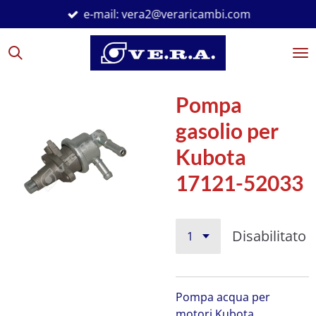
e-mail: vera2@veraricambi.com
Vai
al
contenuto
principale
Pompa
gasolio per
Kubota
17121-52033
Disabilitato
Pompa acqua per
motori Kubota