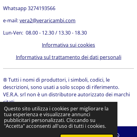
Whatsapp 3274193566
e-mail:
vera2@veraricambi.com
Lun-Ven: 08.00 - 12.30 / 13.30 - 18.30
Informativa sui cookies
Informativa sul trattamento dei dati personali
® Tutti i nomi di produttori, i simboli, codici, le
descrizioni, sono usati a solo scopo di riferimento.
VE.R.A. srl non è un distributore autorizzato dei marchi
citati.
Questo sito utilizza i cookies per migliorare la
© 2024 VE.R.A. Srl | Ricambi Bobcat, Ricambi JCB
tua esperienza e visualizzare annunci
Fornito da
Webador
pubblicitari personalizzati. Cliccando su
"Accetta" acconsenti all'uso di tutti i cookies.