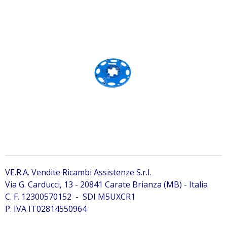
7282541 Bobcat 7282541 Bobcat 7282541 Bobcat
7282541 Bobcat 7282541 Bobcat 7282541
Ralla e pignone motore rotazione
per Bobcat 320
VE.R.A. Vendite Ricambi Assistenze S.r.l.
Via G. Carducci, 13 - 20841 Carate Brianza (MB) - Italia
C. F. 12300570152 - SDI M5UXCR1
P. IVA IT02814550964