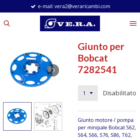
e-mail: vera2@veraricambi.com
Vai
al
contenuto
principale
Giunto per
Bobcat
7282541
Disabilitato
Giunto motore / pompa
per minipale Bobcat S62,
S64, S66, S76, S86, T62,