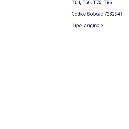
T64, T66, T76, T86
Codice Bobcat: 7282541
Tipo: originale
Bobcat 7282541
Bobcat 7282541 Bobcat 7282541 Bobcat 7282541 Bobcat
7282541 Bobcat 7282541 Bobcat 7282541 Bobcat
7282541 Bobcat 7282541 Bobcat 7282541 Bobcat
7282541 Bobcat 7282541 Bobcat 7282541 Bobcat
7282541 Bobcat 7282541 Bobcat 7282541 Bobcat
7282541 Bobcat 7282541 Bobcat 7282541 Bobcat
7282541 Bobcat 7282541 Bobcat 7282541 Bobcat
7282541 Bobcat 7282541 Bobcat 7282541 Bobcat