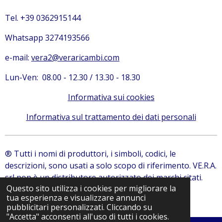
Tel. +39 0362915144
Whatsapp 3274193566
e-mail:
vera2@veraricambi.com
Lun-Ven: 08.00 - 12.30 / 13.30 - 18.30
Informativa sui cookies
Informativa sul trattamento dei dati personali
® Tutti i nomi di produttori, i simboli, codici, le
descrizioni, sono usati a solo scopo di riferimento. VE.R.A.
srl non è un distributore autorizzato dei marchi citati.
Questo sito utilizza i cookies per migliorare la
© 2024 VE.R.A. Srl | Ricambi Bobcat, Ricambi JCB
tua esperienza e visualizzare annunci
Fornito da
Webador
pubblicitari personalizzati. Cliccando su
"Accetta" acconsenti all'uso di tutti i cookies.