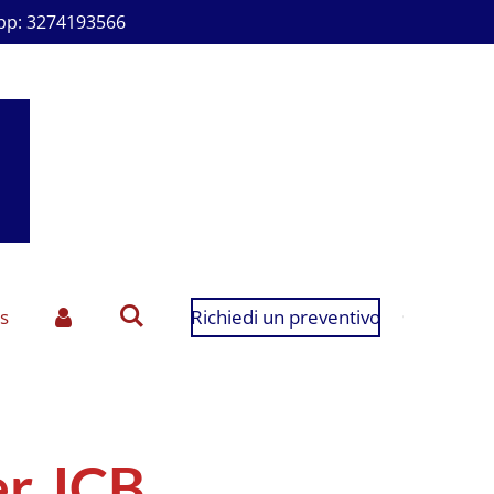
p: 3274193566
s
Richiedi un preventivo
er JCB