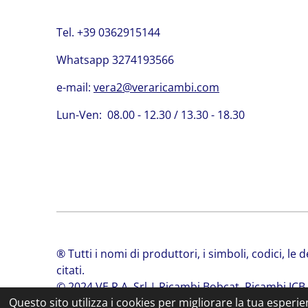
Tel. +39 0362915144
Whatsapp 3274193566
e-mail:
vera2@veraricambi.com
Lun-Ven: 08.00 - 12.30 / 13.30 - 18.30
® Tutti i nomi di produttori, i simboli, codici, le
citati.
© 2024 VE.R.A. Srl | Ricambi Bobcat, Ricambi JCB
Questo sito utilizza i cookies per migliorare la tua esperi