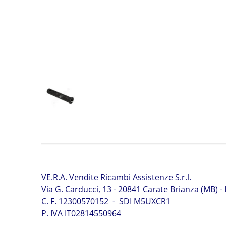
232/02007 JCB 232/02007 JCB 232/02007 JCB 232/
JCB 232/02007 JCB 232/02007 JCB 232/02007 JCB 
232/02007 JCB 232/02007 JCB 232/02007 JCB 232/
JCB 232/02007
VE.R.A. Vendite Ricambi Assistenze S.r.l.
Via G. Carducci, 13 - 20841 Carate Brianza (MB) - I
C. F. 12300570152 - SDI M5UXCR1
P. IVA IT02814550964