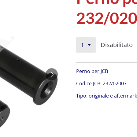
232/02
Disabilitato
Perno per JCB
C
odice JCB:
232/02007
Tipo: originale e aftermar