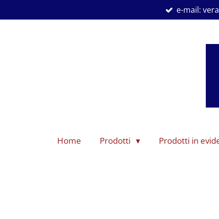
e-mail: ve
Vai
al
contenuto
principale
Home
Prodotti
Prodotti in evi