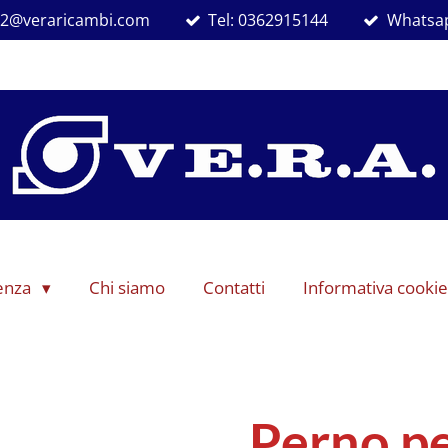
ra2@veraricambi.com
Tel: 0362915144
Whatsap
denza
Chi siamo
Contatti
Informativa cookie
Perno p