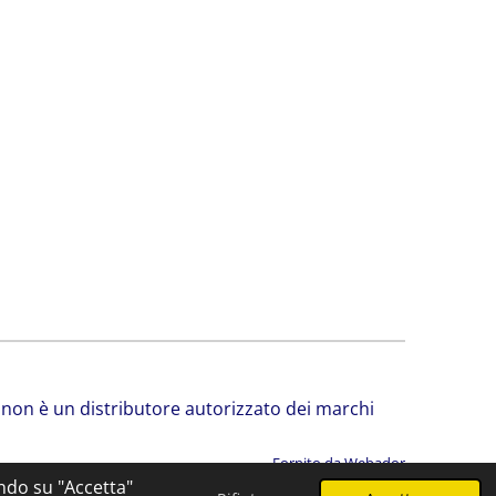
srl non è un distributore autorizzato dei marchi
Fornito da
Webador
ando su "Accetta"