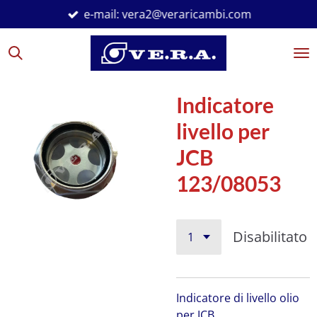
e-mail: vera2@veraricambi.com
Vai
al
contenuto
principale
Indicatore
livello per
JCB
123/08053
Disabilitato
Indicatore di livello olio
per JCB