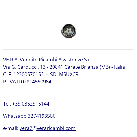
123/08053 JCB 123/08053 JCB 123/08053
VE.R.A. Vendite Ricambi Assistenze S.r.l.
Via G. Carducci, 13 - 20841 Carate Brianza (MB) - Italia
C. F. 12300570152 - SDI M5UXCR1
P. IVA IT02814550964
Tel. +39 0362915144
Whatsapp 3274193566
e-mail:
vera2@veraricambi.com