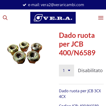
e-mail: vera2@veraricambi.com
Vai
al
contenuto
principale
Dado ruota
per JCB
400/N6589
Disabilitato
Dado ruota per JCB 3CX
4CX