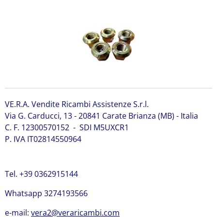
VE.R.A. Vendite Ricambi Assistenze S.r.l.
Via G. Carducci, 13 - 20841 Carate Brianza (MB) - Italia
C. F. 12300570152 - SDI M5UXCR1
P. IVA IT02814550964
Tel. +39 0362915144
Whatsapp 3274193566
e-mail:
vera2@veraricambi.com