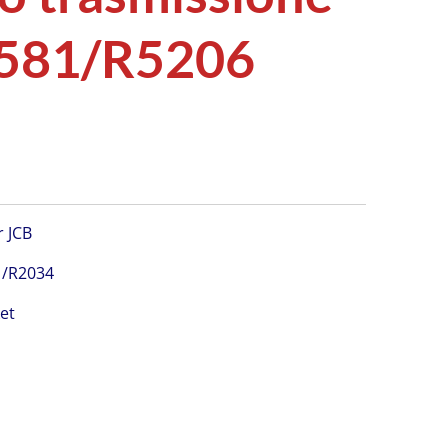
 581/R5206
r JCB
1/R2034
ket