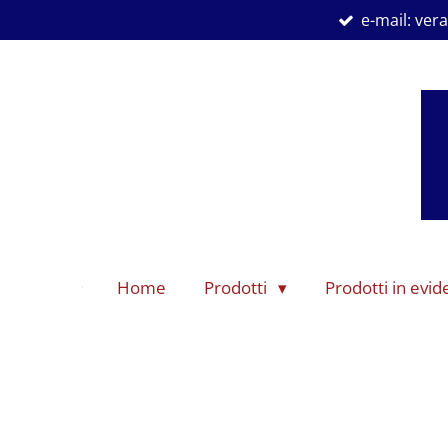
e-mail: ve
Vai
al
contenuto
principale
Home
Prodotti
Prodotti in evi