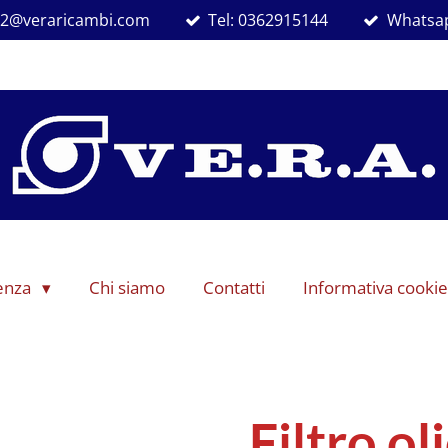
ra2@veraricambi.com
Tel: 0362915144
Whatsap
denza
Chi siamo
Contatti
Informativa cookie
Filtro o