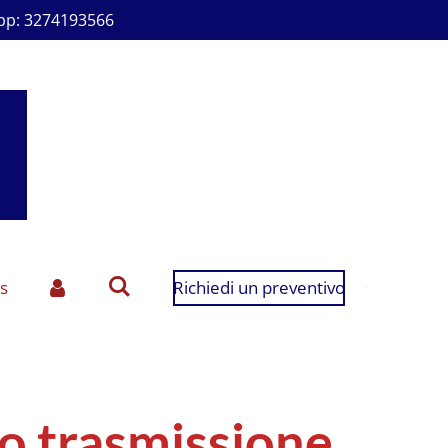
p: 3274193566
s
Richiedi un preventivo
lio trasmissione