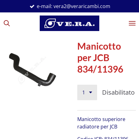
e-mail: vera2@veraricambi.com
Vai
al
contenuto
principale
Manicotto
per JCB
834/11396
Disabilitato
Manicotto superiore
radiatore per JCB