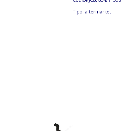
Codice JCB: 834/11396
Tipo: aftermarket
JCB 834/11396
JCB 834/11396 JCB 834/11396 JCB 834/11396 JCB
834/11396 JCB 834/11396 JCB 834/11396 JCB 834/11396
JCB 834/11396 JCB 834/11396 JCB 834/11396 JCB
834/11396 JCB 834/11396 JCB 834/11396 JCB 834/11396
JCB 834/11396 JCB 834/11396 JCB 834/11396 JCB
834/11396