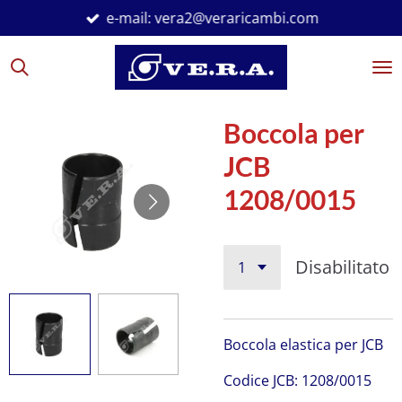
e-mail: vera2@veraricambi.com
Vai
al
contenuto
principale
Boccola per
JCB
1208/0015
Disabilitato
Boccola elastica per JCB
C
odice JCB:
1208/0015