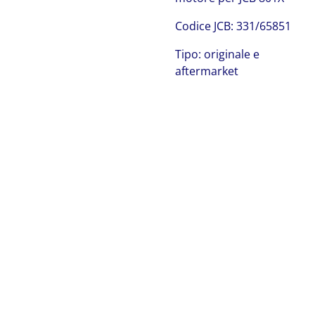
Codice JCB: 331/65851
Tipo: originale e
aftermarket
supporto antivibrante motore per JCB
8018 8016
JCB 331/65851
JCB 331/65851 JCB 331/65851 JCB 331/65851 JCB
331/65851 JCB 331/65851 JCB 331/65851 JCB 331/65851
JCB 331/65851 JCB 331/65851 JCB 331/65851 JCB
331/65851 JCB 331/65851 JCB 331/65851 JCB 331/65851
JCB 331/65851 JCB 331/65851 JCB 331/65851 JCB