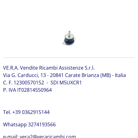
331/65851
VE.R.A. Vendite Ricambi Assistenze S.r.l.
Via G. Carducci, 13 - 20841 Carate Brianza (MB) - Italia
C. F. 12300570152 - SDI M5UXCR1
P. IVA IT02814550964
Tel. +39 0362915144
Whatsapp 3274193566
e-mail:
vera2@veraricambi.com