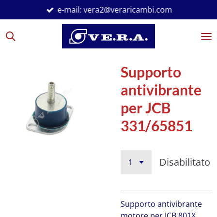
e-mail: vera2@veraricambi.com
Vai
al
contenuto
principale
Supporto
antivibrante
per JCB
331/65851
Disabilitato
Supporto antivibrante
motore per JCB 801X