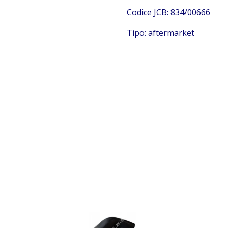
Codice JCB: 834/00666
Tipo: aftermarket
JCB 834/00666
JCB 834/00666
JCB 834/00666 JCB 834/00666 JCB
834/00666 JCB 834/00666 JCB 834/00666 JCB 834/00666
JCB 834/00666 JCB 834/00666 JCB 834/00666 JCB
834/00666 JCB 834/00666 JCB 834/00666 JCB 834/00666
JCB 834/00666 JCB 834/00666