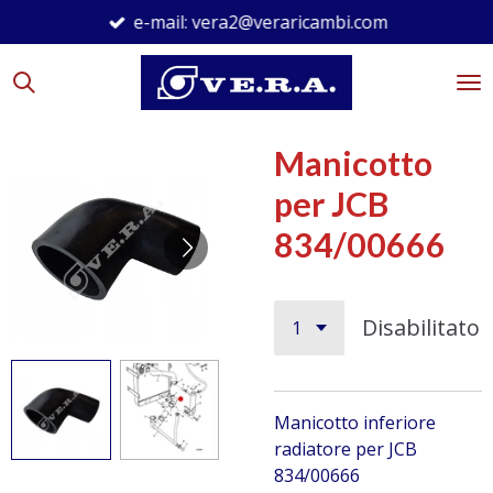
e-mail: vera2@veraricambi.com
Vai
al
contenuto
principale
Manicotto
per JCB
834/00666
Disabilitato
Manicotto inferiore
radiatore per JCB
834/00666