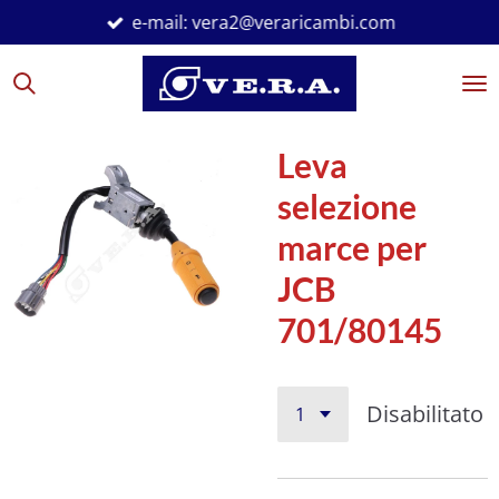
e-mail: vera2@veraricambi.com
Vai
al
contenuto
principale
Leva
selezione
marce per
JCB
701/80145
Disabilitato