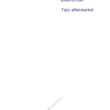
8943763780
Tipo: aftermarket
Isuzu 8943763780
Isuzu 8943763780 Isuzu 8943763780 Isuzu 8943763780
Isuzu 8943763780 Isuzu 8943763780 Isuzu 8943763780
Isuzu 8943763780 Isuzu 8943763780 Isuzu 8943763780
Isuzu 8943763780 Isuzu 8943763780 Isuzu 8943763780
Isuzu 8943763780 Isuzu 8943763780 Isuzu 8943763780