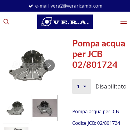
e-mail: vera2@veraricambi.com
Vai
al
contenuto
principale
Pompa acqua
per JCB
02/801724
Disabilitato
Pompa acqua per JCB
Codice JCB: 02/801724