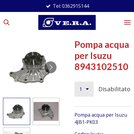
Tel: 0362915144
Vai
al
contenuto
principale
Pompa acqua
per Isuzu
8943102510
Disabilitato
Pompa acqua per Isuzu
4JB1-PK03