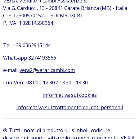
VE.R.A. Vendite Ricambi Assistenze S.r.l.
Via G. Carducci, 13 - 20841 Carate Brianza (MB) - Italia
C. F. 12300570152 - SDI M5UXCR1
P. IVA IT02814550964
Tel. +39 0362915144
Whatsapp 3274193566
e-mail:
vera2@veraricambi.com
Lun-Ven: 08.00 - 12.30 / 13.30 - 18.30
Informativa sui cookies
Informativa sul trattamento dei dati personali
® Tutti i nomi di produttori, i simboli, codici, le
descrizioni, sono usati a solo scopo di riferimento. VE.R.A.