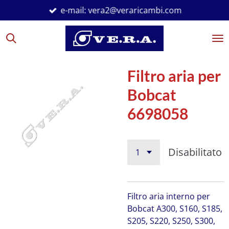
e-mail: vera2@veraricambi.com
Vai
al
contenuto
principale
Filtro aria per
Bobcat
6698058
Disabilitato
Filtro aria interno per
Bobcat A300, S160, S185,
S205, S220, S250, S300,