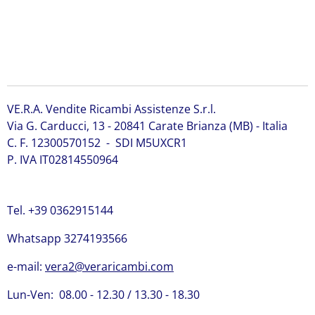
991/20021 JCB 991/20021 JCB 991/20021 JCB 991/20021
JCB 991/20021 JCB 991/20021 JCB 991/20021 JCB
991/20021 JCB 991/20021 JCB 991/20021 JCB 991/20021
JCB 991/20021 JCB 991/20021
VE.R.A. Vendite Ricambi Assistenze S.r.l.
Via G. Carducci, 13 - 20841 Carate Brianza (MB) - Italia
C. F. 12300570152 - SDI M5UXCR1
P. IVA IT02814550964
Tel. +39 0362915144
Whatsapp 3274193566
e-mail:
vera2@veraricambi.com
Lun-Ven: 08.00 - 12.30 / 13.30 - 18.30