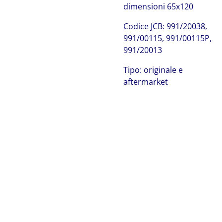
dimensioni 65x120
Codice JCB: 991/20038,
991/00115, 991/00115P,
991/20013
Tipo: originale e
aftermarket
JCB 991/20021
JCB 991/20021 JCB 991/20021 JCB 991/20021 JCB
991/20021 JCB 991/20021 JCB 991/20021 JCB 991/20021
JCB 991/20021 JCB 991/20021 JCB 991/20021 JCB
991/20021 JCB 991/20021 JCB 991/20021 JCB 991/20021
JCB 991/20021 JCB 991/20021 JCB 991/20021 JCB