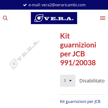
e-mail: vera2@veraricambi.com
Vai
al
contenuto
principale
Kit
guarnizioni
per JCB
991/20038
Disabilitato
Kit guarnizioni per JCB