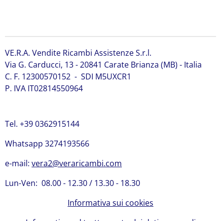
991/20021 JCB 991/20021 JCB 991/20021 JCB 991/20021
JCB 991/20021 JCB 991/20021
VE.R.A. Vendite Ricambi Assistenze S.r.l.
Via G. Carducci, 13 - 20841 Carate Brianza (MB) - Italia
C. F. 12300570152 - SDI M5UXCR1
P. IVA IT02814550964
Tel. +39 0362915144
Whatsapp 3274193566
e-mail:
vera2@veraricambi.com
Lun-Ven: 08.00 - 12.30 / 13.30 - 18.30
Informativa sui cookies