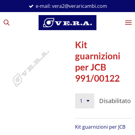
e-mail: vera2@veraricambi.com
Vai
al
contenuto
principale
Kit
guarnizioni
per JCB
991/00122
Disabilitato
Kit guarnizioni per JCB