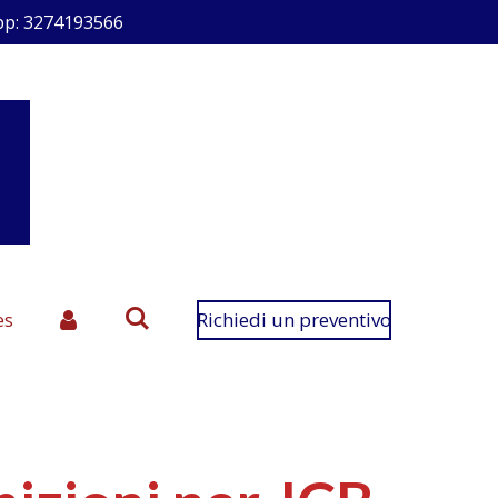
p: 3274193566
es
Richiedi un preventivo