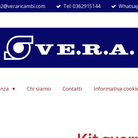
ra2@veraricambi.com
Tel: 0362915144
Whatsap
denza
Chi siamo
Contatti
Informativa cooki