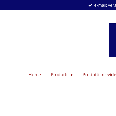
e-mail: ve
Vai
al
contenuto
principale
Home
Prodotti
Prodotti in evi