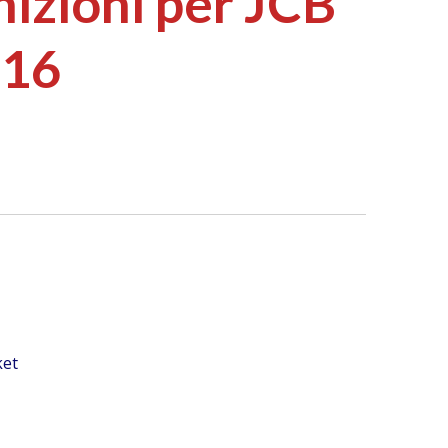
nizioni per JCB
916
ket