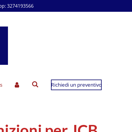
p: 3274193566
s
Richiedi un preventivo
nizioni per JCB