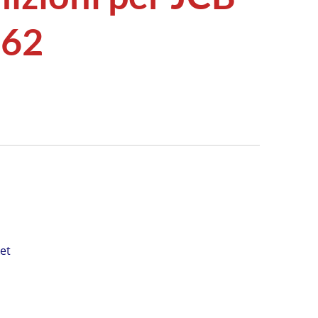
862
ket