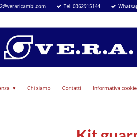
ra2@veraricambi.com
Tel: 0362915144
Whatsap
denza
Chi siamo
Contatti
Informativa cookie
Kit guar