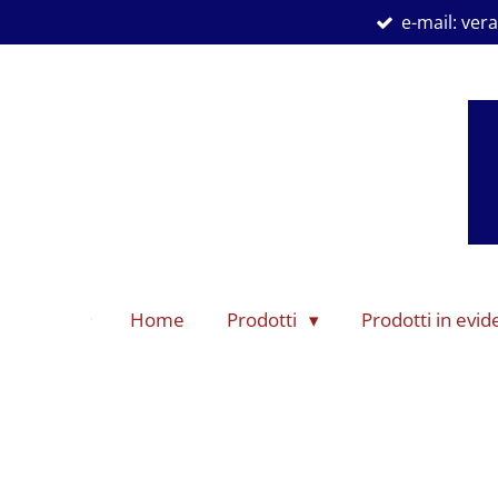
e-mail: ve
Vai
al
contenuto
principale
Home
Prodotti
Prodotti in evi