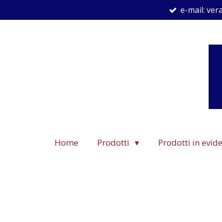
e-mail: ve
Vai
al
contenuto
principale
Home
Prodotti
Prodotti in evi