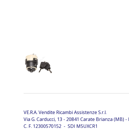
Interruttore di avviamento JCB 701/80184 Interr
avviamento JCB 701/80184 Interruttore di avvia
701/80184 Interruttore di avviamento JCB 701/8
Interruttore di avviamento JCB 701/80184 Interr
avviamento JCB 701/80184
VE.R.A. Vendite Ricambi Assistenze S.r.l.
Via G. Carducci, 13 - 20841 Carate Brianza (MB) - I
C. F. 12300570152 - SDI M5UXCR1