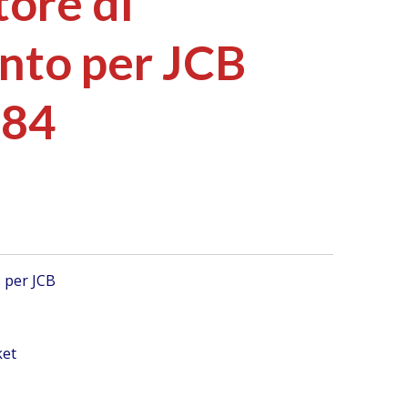
tore di
nto per JCB
184
 per JCB
ket