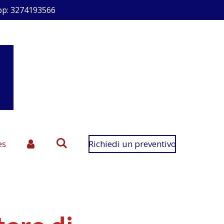
p: 3274193566
es
Richiedi un preventivo