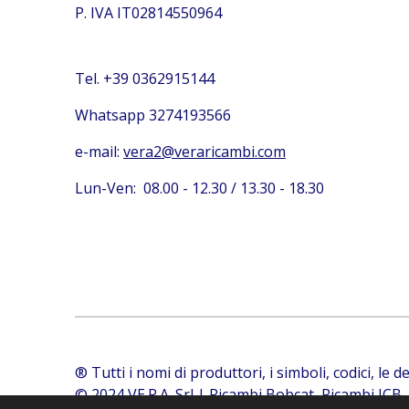
P. IVA IT02814550964
Tel. +39 0362915144
Whatsapp 3274193566
e-mail:
vera2@veraricambi.com
Lun-Ven: 08.00 - 12.30 / 13.30 - 18.30
® Tutti i nomi di produttori, i simboli, codici, le 
© 2024 VE.R.A. Srl | Ricambi Bobcat, Ricambi JCB