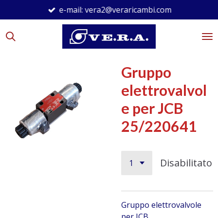
e-mail: vera2@veraricambi.com
Vai
al
contenuto
principale
Gruppo
elettrovalvol
e per JCB
25/220641
Disabilitato
Gruppo elettrovalvole
per JCB