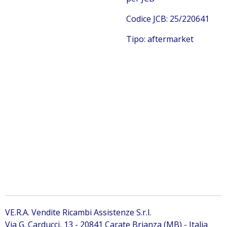
Codice JCB: 25/220641
Tipo: aftermarket
JCB 25/220641
Gruppo elettrovalvole JCB 25/220641 Gruppo
elettrovalvole JCB 25/220641 Gruppo elettrovalvole JCB
25/220641 Gruppo elettrovalvole JCB 25/220641 Gruppo
elettrovalvole JCB 25/220641 Gruppo elettrovalvole JCB
25/220641
VE.R.A. Vendite Ricambi Assistenze S.r.l.
Via G. Carducci, 13 - 20841 Carate Brianza (MB) - Italia