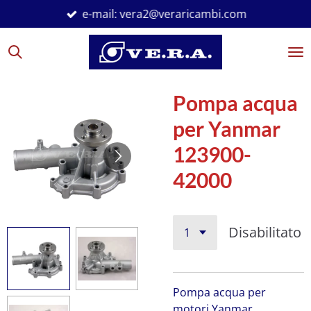
e-mail: vera2@veraricambi.com
Vai
al
contenuto
principale
Pompa acqua
per Yanmar
123900-
42000
Disabilitato
Pompa acqua per
motori Yanmar