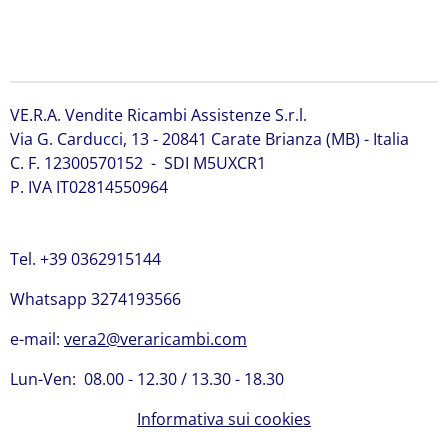
Yanmar 123900-42000 Pompa acqua Yanmar 123900-
42000 Pompa acqua Yanmar 123900-42000 Pompa
acqua Yanmar 123900-42000
VE.R.A. Vendite Ricambi Assistenze S.r.l.
Via G. Carducci, 13 - 20841 Carate Brianza (MB) - Italia
C. F. 12300570152 - SDI M5UXCR1
P. IVA IT02814550964
Tel. +39 0362915144
Whatsapp 3274193566
e-mail:
vera2@veraricambi.com
Lun-Ven: 08.00 - 12.30 / 13.30 - 18.30
Informativa sui cookies