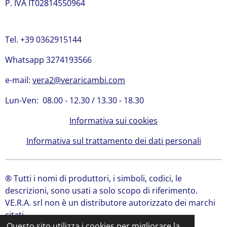
P. IVA IT02814550964
Tel. +39 0362915144
Whatsapp 3274193566
e-mail:
vera2@veraricambi.com
Lun-Ven: 08.00 - 12.30 / 13.30 - 18.30
Informativa sui cookies
Informativa sul trattamento dei dati personali
® Tutti i nomi di produttori, i simboli, codici, le
descrizioni, sono usati a solo scopo di riferimento.
VE.R.A. srl non è un distributore autorizzato dei marchi
citati.
Questo sito utilizza i cookies per migliorare la