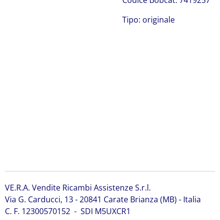
Codice Bobcat: 7419257
Tipo: originale
Bobcat 7419257
Bobcat 7419257 Bobcat 7419257 Bobcat 7419257 Bobcat
7419257 Bobcat 7419257 Bobcat 7419257 Bobcat
7419257 Bobcat 7419257 Bobcat 7419257 Bobcat
7419257 Bobcat 7419257 Bobcat 7419257 Bobcat
7419257 Bobcat 7419257 Bobcat 7419257
VE.R.A. Vendite Ricambi Assistenze S.r.l.
Via G. Carducci, 13 - 20841 Carate Brianza (MB) - Italia
C. F. 12300570152 - SDI M5UXCR1