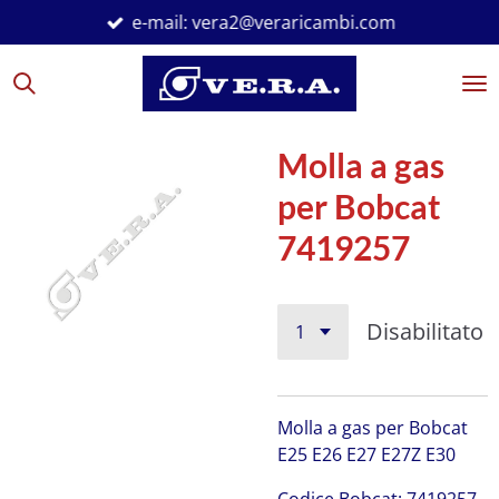
e-mail: vera2@veraricambi.com
Vai
al
contenuto
principale
Molla a gas
per Bobcat
7419257
Disabilitato
Molla a gas per Bobcat
E25 E26 E27 E27Z E30