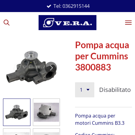
Tel: 0362915144
Vai
al
contenuto
principale
Pompa acqua
per Cummins
3800883
Disabilitato
Pompa acqua per
motori Cummins B3.3