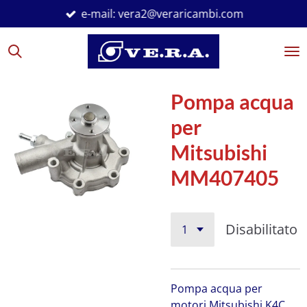
e-mail: vera2@veraricambi.com
Vai
al
contenuto
principale
Pompa acqua
per
Mitsubishi
MM407405
Disabilitato
Pompa acqua per
motori Mitsubishi K4C