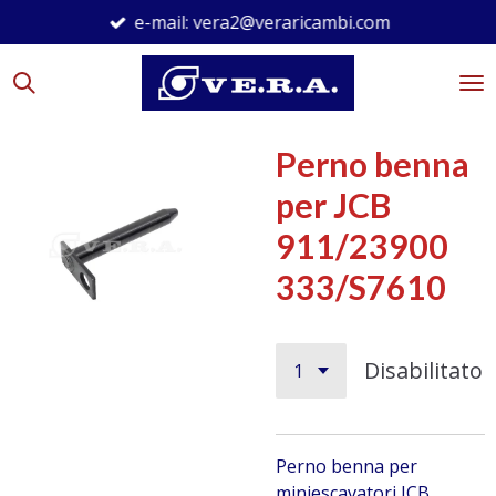
e-mail: vera2@veraricambi.com
Vai
al
contenuto
principale
Perno benna
per JCB
911/23900
333/S7610
Disabilitato
Perno benna per
miniescavatori JCB