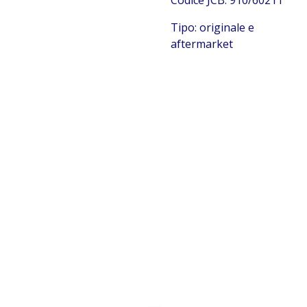
Codice JCB: 910/60211
Tipo: originale e
aftermarket
JCB 910/60211
Cavo lama JCB 910/60211 Cavo lama JCB 910/60211 Cavo
lama JCB 910/60211Cavo lama JCB 910/60211 Cavo lama
JCB 910/60211 Cavo lama JCB 910/60211 Cavo lama JCB
910/60211 Cavo lama JCB 910/60211 Cavo lama JCB
910/60211 Cavo lama JCB 910/60211 Cavo lama JCB
910/60211 Cavo lama JCB 910/60211