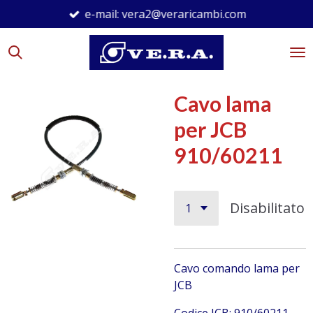
e-mail: vera2@veraricambi.com
Vai
al
contenuto
principale
Cavo lama
per JCB
910/60211
Disabilitato
Cavo comando lama per
JCB