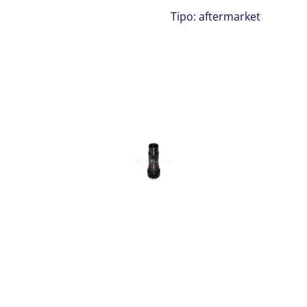
Tipo: aftermarket
pignone Bobcat 320
Pignone rotazione torretta Bobcat X220
X320 320 pignone ralla Bobcat 320
Pignone rotazione torretta Bobcat X220
X320 320 pignone ralla Bobcat 320
Pignone rotazione torretta Bobcat
X220