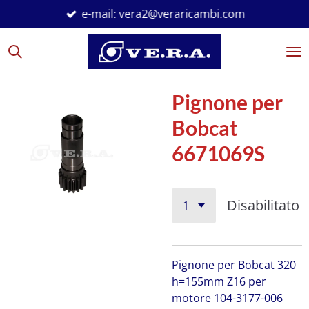
e-mail: vera2@veraricambi.com
Vai
al
contenuto
principale
Pignone per
Bobcat
6671069S
Disabilitato
Pignone per Bobcat 320
h=155mm Z16 per
motore 104-3177-006