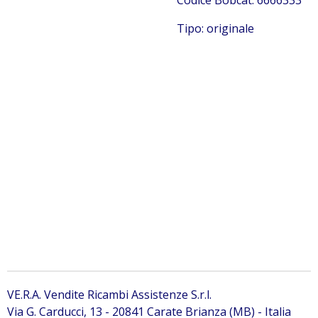
Codice Bobcat: 6666333
Tipo: originale
Bobcat 6673752
Filtro aria Bobcat 6673752
Bobcat 6673752 Bobcat 6673752 Bobcat 6673752 Bobcat
6673752 Bobcat 6673752 Bobcat 6673752 Bobcat
6673752 Bobcat 6673752 Bobcat 6673752 Bobcat
6673752 Bobcat 6673752 Bobcat 6673752 Bobcat
6673752 Bobcat 6673752
VE.R.A. Vendite Ricambi Assistenze S.r.l.
Via G. Carducci, 13 - 20841 Carate Brianza (MB) - Italia