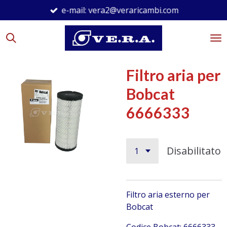
e-mail: vera2@veraricambi.com
Vai
al
contenuto
principale
Filtro aria per
Bobcat
6666333
Disabilitato
Filtro aria esterno per
Bobcat