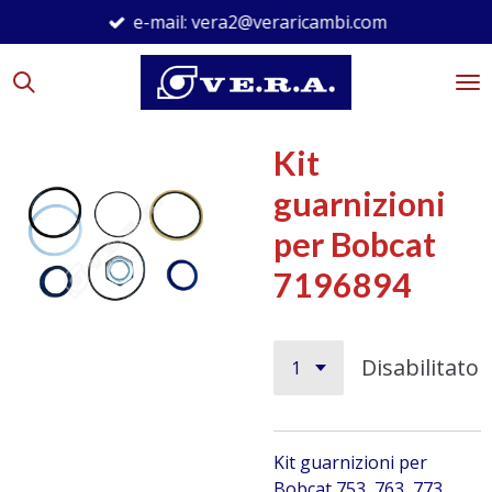
e-mail: vera2@veraricambi.com
Vai
al
contenuto
principale
Kit
guarnizioni
per Bobcat
7196894
Disabilitato
Kit guarnizioni per
Bobcat
753, 763, 773,