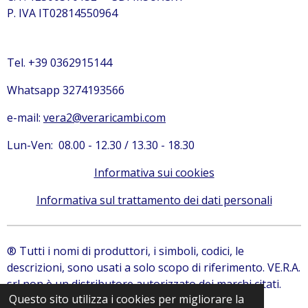
P. IVA IT02814550964
Tel. +39 0362915144
Whatsapp 3274193566
e-mail:
vera2@veraricambi.com
Lun-Ven: 08.00 - 12.30 / 13.30 - 18.30
Informativa sui cookies
Informativa sul trattamento dei dati personali
® Tutti i nomi di produttori, i simboli, codici, le
descrizioni, sono usati a solo scopo di riferimento. VE.R.A.
srl non è un distributore autorizzato dei marchi citati.
Questo sito utilizza i cookies per migliorare la
© 2024 VE.R.A. Srl | Ricambi Bobcat, Ricambi JCB