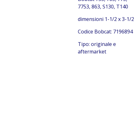
7753, 863, S130, T140
dimensioni 1-1/2 x 3-1/2
Codice Bobcat: 7196894
Tipo: originale e
aftermarket
Bobcat 7196894
Bobcat 7196894 kit guarnizioni Bobcat 7196894 kit
guarnizioni Bobcat 7196894 kit guarnizioni Bobcat
7196894 kit guarnizioni Bobcat 7196894 kit guarnizioni
Bobcat 7196894 kit guarnizioni Bobcat 7196894 kit
guarnizioni Bobcat 7196894 kit guarnizioni Bobcat