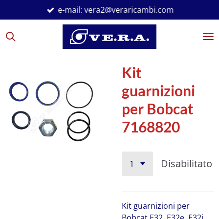
e-mail: vera2@veraricambi.com
Vai
al
contenuto
principale
Kit
guarnizioni
per Bobcat
7168820
Disabilitato
Kit guarnizioni per
Bobcat
E32, E32e, E32i,