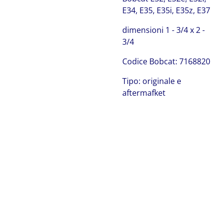
E34, E35, E35i, E35z, E37
dimensioni 1 - 3/4 x 2 -
3/4
Codice Bobcat: 7168820
Tipo: originale e
aftermafket
Bobcat 7168820
kit guarnizioni Bobcat 7168820 kit guarnizioni Bobcat
7168820 kit guarnizioni Bobcat 7168820 kit guarnizioni
Bobcat 7168820 kit guarnizioni Bobcat 7168820 kit
guarnizioni Bobcat 7168820 kit guarnizioni Bobcat