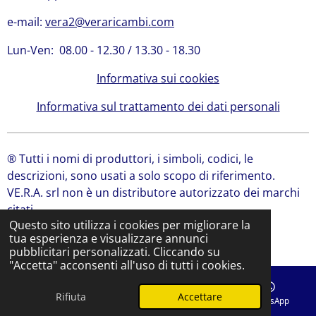
e-mail:
vera2@veraricambi.com
Lun-Ven: 08.00 - 12.30 / 13.30 - 18.30
Informativa sui cookies
Informativa sul trattamento dei dati personali
® Tutti i nomi di produttori, i simboli, codici, le
descrizioni, sono usati a solo scopo di riferimento.
VE.R.A. srl non è un distributore autorizzato dei marchi
citati.
Questo sito utilizza i cookies per migliorare la
© 2024 VE.R.A. Srl | Ricambi Bobcat, Ricambi JCB
tua esperienza e visualizzare annunci
Fornito da
Webador
pubblicitari personalizzati. Cliccando su
"Accetta" acconsenti all'uso di tutti i cookies.
Rifiuta
Accettare
Email
Telefono
Mappa
WhatsApp