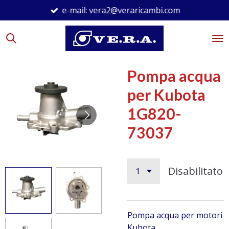
e-mail: vera2@veraricambi.com
Vai
al
contenuto
principale
Pompa acqua
per Kubota
1G820-
73037
Disabilitato
Pompa acqua per motori
Kubota