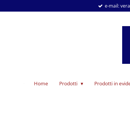
e-mail: ve
Vai
al
contenuto
principale
Home
Prodotti
Prodotti in evi