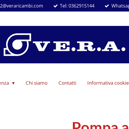
ra2@veraricambi.com
Tel: 0362915144
Whatsap
denza
Chi siamo
Contatti
Informativa cookie
Pompa a