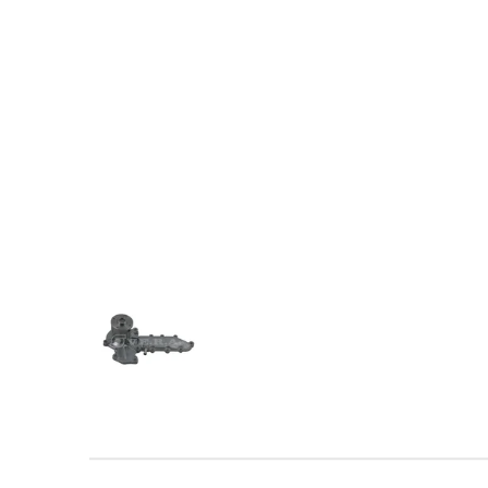
Kubota 1G730-73036 1G730-73035 1G730-73032
1G730-73032 Kubota 1G730-73036 1G730-73035
1G730-73035 1G730-73032 Kubota 1G730-73036
1G730-73036 1G730-73035 1G730-73032 Kubota
73032 Kubota 1G730-73036 1G730-73035 1G730-
73035 1G730-73032