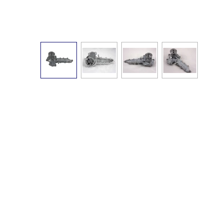
Kubota
1G730-
73036