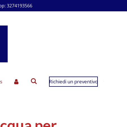
p: 3274193566
s
Richiedi un preventivo
cqua per