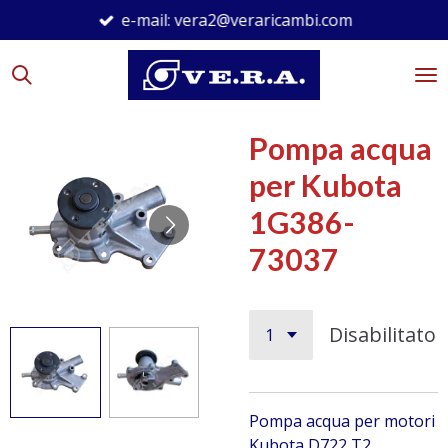
e-mail: vera2@veraricambi.com
Vai
al
contenuto
principale
Pompa acqua
per Kubota
1G386-
73037
Disabilitato
Pompa acqua per motori
Kubota D722 T2