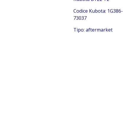
Codice Kubota: 1G386-
73037
Tipo: aftermarket
Kubota 1G386-73037
Kubota 1G386-73037
Kubota 1G386-73037 Kubota
1G386-73037 Kubota 1G386-73037 Kubota 1G386-73037
Kubota 1G386-73037 Kubota 1G386-73037 Kubota
1G386-73037 Kubota 1G386-73037 Kubota 1G386-73037
Kubota 1G386-73037 Kubota 1G386-73037 Kubota
1G386-73037 Kubota 1G386-73037 Kubota 1G386-73037
Kubota 1G386-73037