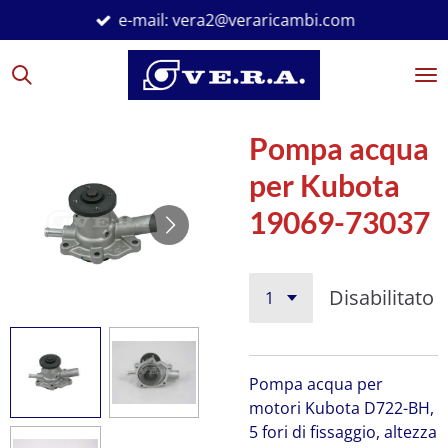
e-mail: vera2@veraricambi.com
Vai
al
contenuto
principale
Pompa acqua
per Kubota
19069-73037
Disabilitato
Pompa acqua per
motori Kubota D722-BH,
5 fori di fissaggio, altezza