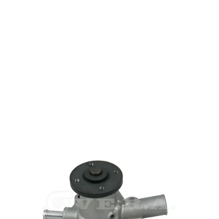
19069-73036 Kubota 19069-73037 19069-73036 Kubota
19069-73037 19069-73036 Kubota 19069-73037 19069-
73036 Kubota 19069-73037 19069-73036 Kubota 19069-
73037 19069-73036 Kubota 19069-73037 19069-73036
Kubota 19069-73037 19069-73036 Kubota 19069-73037
19069-73036 Kubota 19069-73037 19069-73036 Kubota
19069-73037 19069-73036