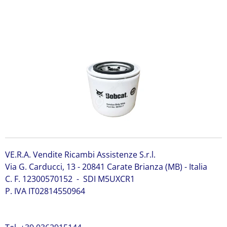
6671517 Bobcat 6671517 Bobcat 6671517 Bobcat
6671517 Bobcat 6671517 Bobcat 6671517
VE.R.A. Vendite Ricambi Assistenze S.r.l.
Via G. Carducci, 13 - 20841 Carate Brianza (MB) - Italia
C. F. 12300570152 - SDI M5UXCR1
P. IVA IT02814550964