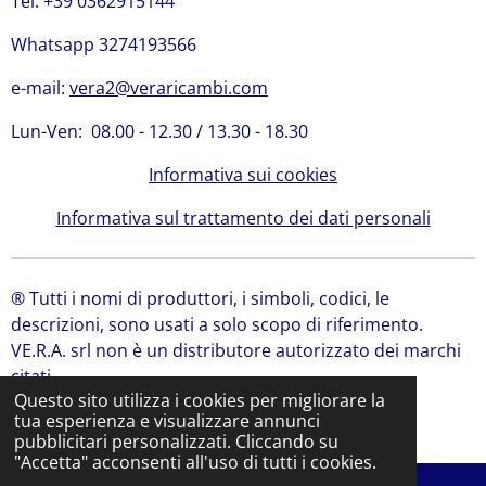
Tel. +39 0362915144
Whatsapp 3274193566
e-mail:
vera2@veraricambi.com
Lun-Ven: 08.00 - 12.30 / 13.30 - 18.30
Informativa sui cookies
Informativa sul trattamento dei dati personali
® Tutti i nomi di produttori, i simboli, codici, le
descrizioni, sono usati a solo scopo di riferimento.
VE.R.A. srl non è un distributore autorizzato dei marchi
citati.
Questo sito utilizza i cookies per migliorare la
© 2024 VE.R.A. Srl | Ricambi Bobcat, Ricambi JCB
tua esperienza e visualizzare annunci
Fornito da
Webador
pubblicitari personalizzati. Cliccando su
"Accetta" acconsenti all'uso di tutti i cookies.