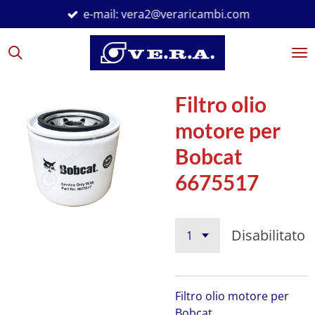
e-mail: vera2@veraricambi.com
Vai
al
contenuto
principale
Filtro olio
motore per
Bobcat
6675517
Disabilitato
Filtro olio motore per
Bobcat