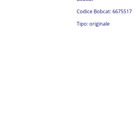
Codice Bobcat: 6675517
Tipo: originale
Bobcat 6675517
Bobcat 6675517
Bobcat 6671517 Bobcat 6671517 Bobcat 6671517 Bobcat
6671517 Bobcat 6671517 Bobcat 6671517 Bobcat
6671517 Bobcat 6671517 Bobcat 6671517 Bobcat
6671517 Bobcat 6671517 Bobcat 6671517 Bobcat
6671517 Bobcat 6671517 Bobcat 6671517 Bobcat
6671517 Bobcat 6671517 Bobcat 6671517 Bobcat
6671517 Bobcat 6671517 Bobcat 6671517 Bobcat